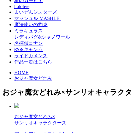
星のカービィ
hololive
まいぜんシスターズ
マッシュル-MASHLE-
魔法使いの約束
ミラキュラス
レディバグ&シャノワール
名探偵コナン
ゆるキャン△
ライドカメンズ
作品一覧はこちら
HOME
おジャ魔女どれみ
おジャ魔女どれみ×サンリオキャラクタ
おジャ魔女どれみ×
サンリオキャラクターズ