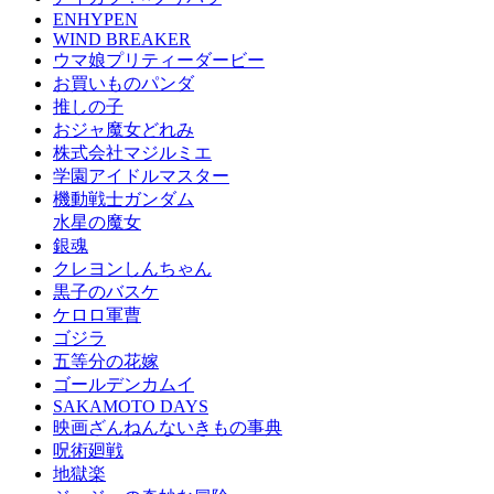
ENHYPEN
WIND BREAKER
ウマ娘プリティーダービー
お買いものパンダ
推しの子
おジャ魔女どれみ
株式会社マジルミエ
学園アイドルマスター
機動戦士ガンダム
水星の魔女
銀魂
クレヨンしんちゃん
黒子のバスケ
ケロロ軍曹
ゴジラ
五等分の花嫁
ゴールデンカムイ
SAKAMOTO DAYS
映画ざんねんないきもの事典
呪術廻戦
地獄楽