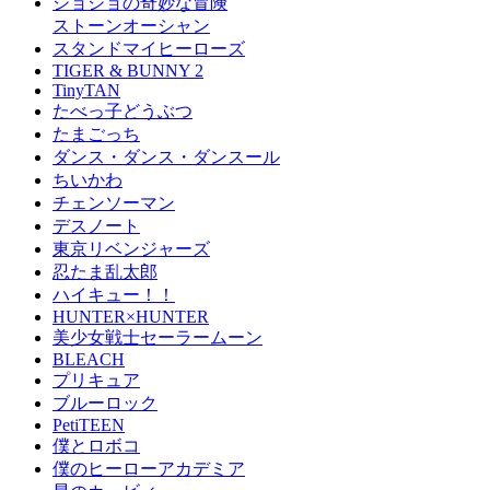
ジョジョの奇妙な冒険
ストーンオーシャン
スタンドマイヒーローズ
TIGER & BUNNY 2
TinyTAN
たべっ子どうぶつ
たまごっち
ダンス・ダンス・ダンスール
ちいかわ
チェンソーマン
デスノート
東京リベンジャーズ
忍たま乱太郎
ハイキュー！！
HUNTER×HUNTER
美少女戦士セーラームーン
BLEACH
プリキュア
ブルーロック
PetiTEEN
僕とロボコ
僕のヒーローアカデミア