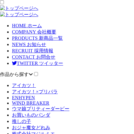
HOME
ホーム
COMPANY
会社概要
PRODUCTS
新商品一覧
NEWS
お知らせ
RECRUIT
採用情報
CONTACT
お問合せ
TWITTER
ツイッター
作品から探す
アイカツ！
アイカツ！×プリパラ
ENHYPEN
WIND BREAKER
ウマ娘プリティーダービー
お買いものパンダ
推しの子
おジャ魔女どれみ
株式会社マジルミエ