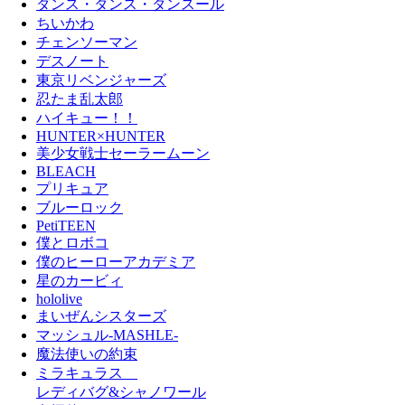
ダンス・ダンス・ダンスール
ちいかわ
チェンソーマン
デスノート
東京リベンジャーズ
忍たま乱太郎
ハイキュー！！
HUNTER×HUNTER
美少女戦士セーラームーン
BLEACH
プリキュア
ブルーロック
PetiTEEN
僕とロボコ
僕のヒーローアカデミア
星のカービィ
hololive
まいぜんシスターズ
マッシュル-MASHLE-
魔法使いの約束
ミラキュラス
レディバグ&シャノワール