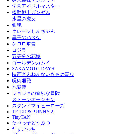
学園アイドルマスター
機動戦士ガンダム
水星の魔女
銀魂
クレヨンしんちゃん
黒子のバスケ
ケロロ軍曹
ゴジラ
五等分の花嫁
ゴールデンカムイ
SAKAMOTO DAYS
映画ざんねんないきもの事典
呪術廻戦
地獄楽
ジョジョの奇妙な冒険
ストーンオーシャン
スタンドマイヒーローズ
TIGER & BUNNY 2
TinyTAN
たべっ子どうぶつ
たまごっち