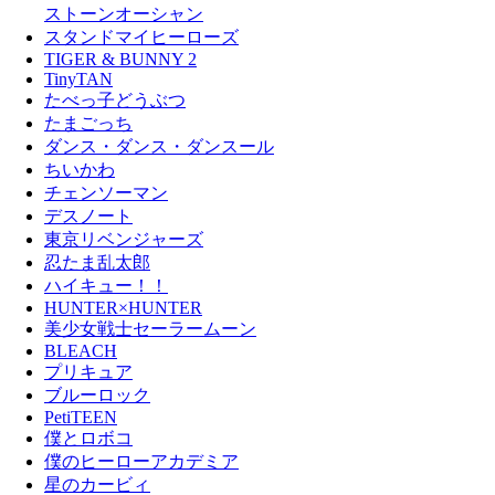
ストーンオーシャン
スタンドマイヒーローズ
TIGER & BUNNY 2
TinyTAN
たべっ子どうぶつ
たまごっち
ダンス・ダンス・ダンスール
ちいかわ
チェンソーマン
デスノート
東京リベンジャーズ
忍たま乱太郎
ハイキュー！！
HUNTER×HUNTER
美少女戦士セーラームーン
BLEACH
プリキュア
ブルーロック
PetiTEEN
僕とロボコ
僕のヒーローアカデミア
星のカービィ