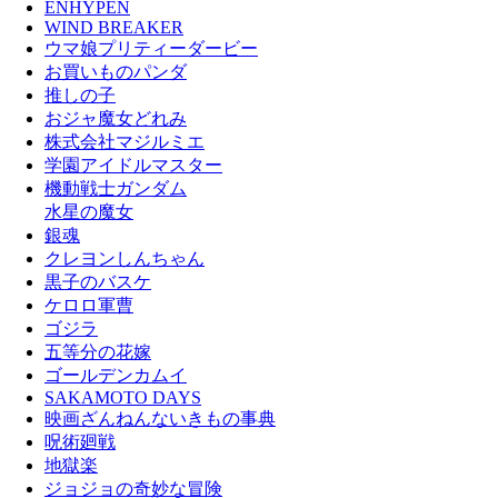
ENHYPEN
WIND BREAKER
ウマ娘プリティーダービー
お買いものパンダ
推しの子
おジャ魔女どれみ
株式会社マジルミエ
学園アイドルマスター
機動戦士ガンダム
水星の魔女
銀魂
クレヨンしんちゃん
黒子のバスケ
ケロロ軍曹
ゴジラ
五等分の花嫁
ゴールデンカムイ
SAKAMOTO DAYS
映画ざんねんないきもの事典
呪術廻戦
地獄楽
ジョジョの奇妙な冒険