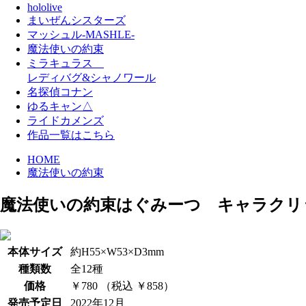
hololive
まいぜんシスターズ
マッシュル-MASHLE-
魔法使いの約束
ミラキュラス
レディバグ&シャノワール
名探偵コナン
ゆるキャン△
ライドカメンズ
作品一覧はこちら
HOME
魔法使いの約束
魔法使いの約束
はぐみーつ キャラクリップ
本体サイズ
約H55×W53×D3mm
種類数
全12種
価格
￥780 （税込 ￥858）
発売予定日
2022年12月