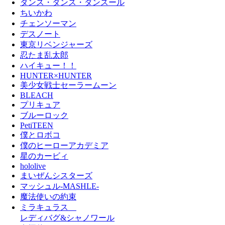
ダンス・ダンス・ダンスール
ちいかわ
チェンソーマン
デスノート
東京リベンジャーズ
忍たま乱太郎
ハイキュー！！
HUNTER×HUNTER
美少女戦士セーラームーン
BLEACH
プリキュア
ブルーロック
PetiTEEN
僕とロボコ
僕のヒーローアカデミア
星のカービィ
hololive
まいぜんシスターズ
マッシュル-MASHLE-
魔法使いの約束
ミラキュラス
レディバグ&シャノワール