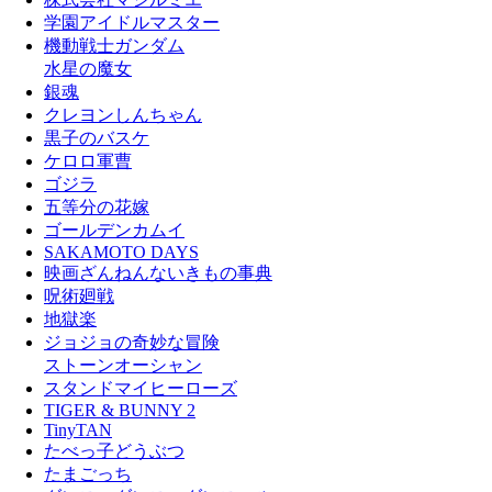
学園アイドルマスター
機動戦士ガンダム
水星の魔女
銀魂
クレヨンしんちゃん
黒子のバスケ
ケロロ軍曹
ゴジラ
五等分の花嫁
ゴールデンカムイ
SAKAMOTO DAYS
映画ざんねんないきもの事典
呪術廻戦
地獄楽
ジョジョの奇妙な冒険
ストーンオーシャン
スタンドマイヒーローズ
TIGER & BUNNY 2
TinyTAN
たべっ子どうぶつ
たまごっち