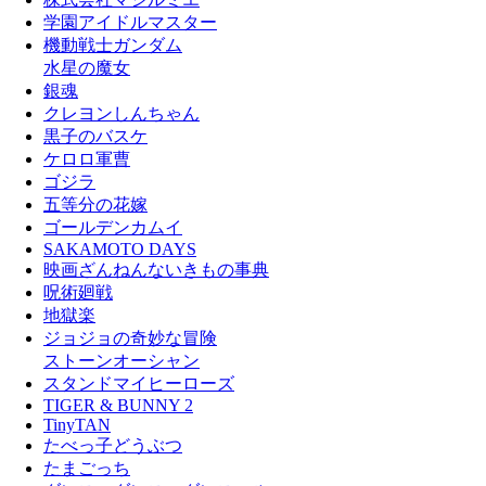
学園アイドルマスター
機動戦士ガンダム
水星の魔女
銀魂
クレヨンしんちゃん
黒子のバスケ
ケロロ軍曹
ゴジラ
五等分の花嫁
ゴールデンカムイ
SAKAMOTO DAYS
映画ざんねんないきもの事典
呪術廻戦
地獄楽
ジョジョの奇妙な冒険
ストーンオーシャン
スタンドマイヒーローズ
TIGER & BUNNY 2
TinyTAN
たべっ子どうぶつ
たまごっち