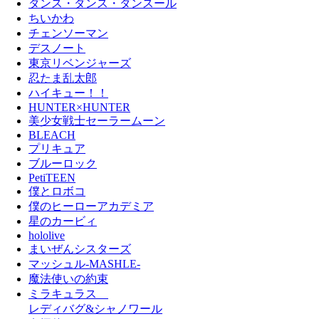
ダンス・ダンス・ダンスール
ちいかわ
チェンソーマン
デスノート
東京リベンジャーズ
忍たま乱太郎
ハイキュー！！
HUNTER×HUNTER
美少女戦士セーラームーン
BLEACH
プリキュア
ブルーロック
PetiTEEN
僕とロボコ
僕のヒーローアカデミア
星のカービィ
hololive
まいぜんシスターズ
マッシュル-MASHLE-
魔法使いの約束
ミラキュラス
レディバグ&シャノワール