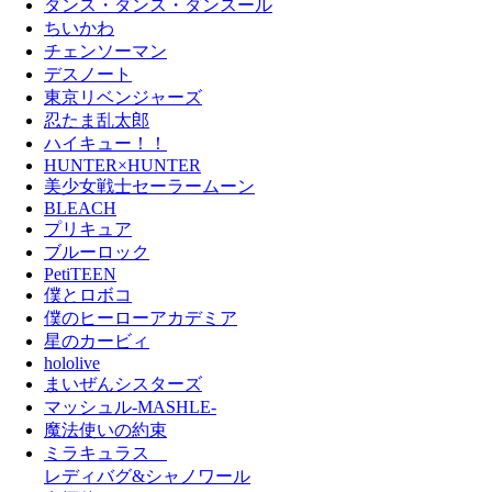
ダンス・ダンス・ダンスール
ちいかわ
チェンソーマン
デスノート
東京リベンジャーズ
忍たま乱太郎
ハイキュー！！
HUNTER×HUNTER
美少女戦士セーラームーン
BLEACH
プリキュア
ブルーロック
PetiTEEN
僕とロボコ
僕のヒーローアカデミア
星のカービィ
hololive
まいぜんシスターズ
マッシュル-MASHLE-
魔法使いの約束
ミラキュラス
レディバグ&シャノワール