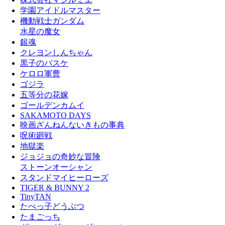
学園アイドルマスター
機動戦士ガンダム
水星の魔女
銀魂
クレヨンしんちゃん
黒子のバスケ
ケロロ軍曹
ゴジラ
五等分の花嫁
ゴールデンカムイ
SAKAMOTO DAYS
映画ざんねんないきもの事典
呪術廻戦
地獄楽
ジョジョの奇妙な冒険
ストーンオーシャン
スタンドマイヒーローズ
TIGER & BUNNY 2
TinyTAN
たべっ子どうぶつ
たまごっち