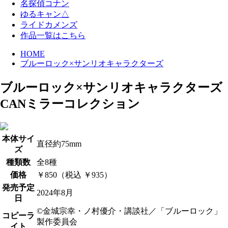
名探偵コナン
ゆるキャン△
ライドカメンズ
作品一覧はこちら
HOME
ブルーロック×サンリオキャラクターズ
ブルーロック×サンリオキャラクターズ
CANミラーコレクション
本体サイ
直径約75mm
ズ
種類数
全8種
価格
￥850（税込 ￥935）
発売予定
2024年8月
日
©金城宗幸・ノ村優介・講談社／「ブルーロック」
コピーラ
製作委員会
イト