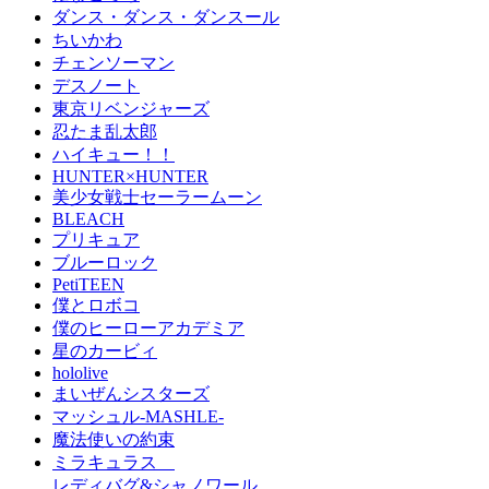
ダンス・ダンス・ダンスール
ちいかわ
チェンソーマン
デスノート
東京リベンジャーズ
忍たま乱太郎
ハイキュー！！
HUNTER×HUNTER
美少女戦士セーラームーン
BLEACH
プリキュア
ブルーロック
PetiTEEN
僕とロボコ
僕のヒーローアカデミア
星のカービィ
hololive
まいぜんシスターズ
マッシュル-MASHLE-
魔法使いの約束
ミラキュラス
レディバグ&シャノワール