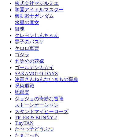
株式会社マジルミエ
学園アイドルマスター
機動戦士ガンダム
水星の魔女
銀魂
クレヨンしんちゃん
黒子のバスケ
ケロロ軍曹
ゴジラ
五等分の花嫁
ゴールデンカムイ
SAKAMOTO DAYS
映画ざんねんないきもの事典
呪術廻戦
地獄楽
ジョジョの奇妙な冒険
ストーンオーシャン
スタンドマイヒーローズ
TIGER & BUNNY 2
TinyTAN
たべっ子どうぶつ
たまごっち