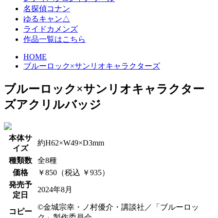
名探偵コナン
ゆるキャン△
ライドカメンズ
作品一覧はこちら
HOME
ブルーロック×サンリオキャラクターズ
ブルーロック×サンリオキャラクター
ズ
アクリルバッジ
本体サ
約H62×W49×D3mm
イズ
種類数
全8種
価格
￥850（税込 ￥935）
発売予
2024年8月
定日
©金城宗幸・ノ村優介・講談社／「ブルーロッ
コピー
ク」製作委員会