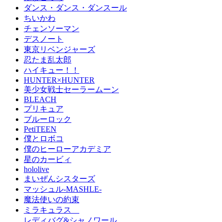
ダンス・ダンス・ダンスール
ちいかわ
チェンソーマン
デスノート
東京リベンジャーズ
忍たま乱太郎
ハイキュー！！
HUNTER×HUNTER
美少女戦士セーラームーン
BLEACH
プリキュア
ブルーロック
PetiTEEN
僕とロボコ
僕のヒーローアカデミア
星のカービィ
hololive
まいぜんシスターズ
マッシュル-MASHLE-
魔法使いの約束
ミラキュラス
レディバグ&シャノワール