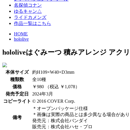
名探偵コナン
ゆるキャン△
ライドカメンズ
作品一覧はこちら
HOME
hololive
hololive
はぐみーつ 積みアレンジ アク
本体サイズ
約H109×W40×D3mm
種類数
全10種
価格
￥980 （税込 ￥1,078）
発売予定日
2024年3月
コピーライト
© 2016 COVER Corp.
＊オープンパッケージ仕様
＊画像は実際の商品とは多少異なる場合があり
備考
発売元：株式会社バンダイ
販売元：株式会社ハセ・プロ