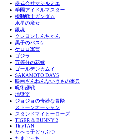
株式会社マジルミエ
学園アイドルマスター
機動戦士ガンダム
水星の魔女
銀魂
クレヨンしんちゃん
黒子のバスケ
ケロロ軍曹
ゴジラ
五等分の花嫁
ゴールデンカムイ
SAKAMOTO DAYS
映画ざんねんないきもの事典
呪術廻戦
地獄楽
ジョジョの奇妙な冒険
ストーンオーシャン
スタンドマイヒーローズ
TIGER & BUNNY 2
TinyTAN
たべっ子どうぶつ
たまごっち