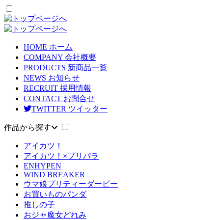
HOME
ホーム
COMPANY
会社概要
PRODUCTS
新商品一覧
NEWS
お知らせ
RECRUIT
採用情報
CONTACT
お問合せ
TWITTER
ツイッター
作品から探す
アイカツ！
アイカツ！×プリパラ
ENHYPEN
WIND BREAKER
ウマ娘プリティーダービー
お買いものパンダ
推しの子
おジャ魔女どれみ