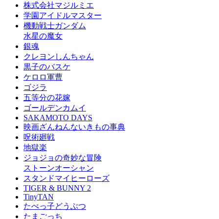
株式会社マジルミエ
学園アイドルマスター
機動戦士ガンダム
水星の魔女
銀魂
クレヨンしんちゃん
黒子のバスケ
ケロロ軍曹
ゴジラ
五等分の花嫁
ゴールデンカムイ
SAKAMOTO DAYS
映画ざんねんないきもの事典
呪術廻戦
地獄楽
ジョジョの奇妙な冒険
ストーンオーシャン
スタンドマイヒーローズ
TIGER & BUNNY 2
TinyTAN
たべっ子どうぶつ
たまごっち