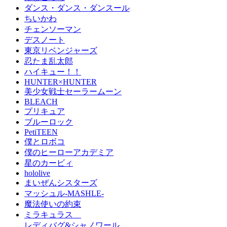
ダンス・ダンス・ダンスール
ちいかわ
チェンソーマン
デスノート
東京リベンジャーズ
忍たま乱太郎
ハイキュー！！
HUNTER×HUNTER
美少女戦士セーラームーン
BLEACH
プリキュア
ブルーロック
PetiTEEN
僕とロボコ
僕のヒーローアカデミア
星のカービィ
hololive
まいぜんシスターズ
マッシュル-MASHLE-
魔法使いの約束
ミラキュラス
レディバグ&シャノワール