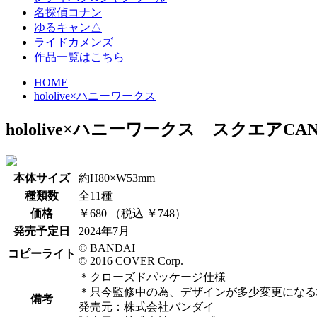
名探偵コナン
ゆるキャン△
ライドカメンズ
作品一覧はこちら
HOME
hololive×ハニーワークス
hololive×ハニーワークス
スクエアCA
本体サイズ
約H80×W53mm
種類数
全11種
価格
￥680 （税込 ￥748）
発売予定日
2024年7月
© BANDAI
コピーライト
© 2016 COVER Corp.
＊クローズドパッケージ仕様
＊只今監修中の為、デザインが多少変更になる
備考
発売元：株式会社バンダイ