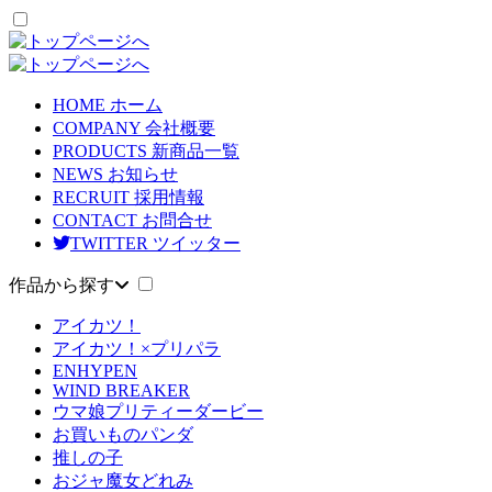
HOME
ホーム
COMPANY
会社概要
PRODUCTS
新商品一覧
NEWS
お知らせ
RECRUIT
採用情報
CONTACT
お問合せ
TWITTER
ツイッター
作品から探す
アイカツ！
アイカツ！×プリパラ
ENHYPEN
WIND BREAKER
ウマ娘プリティーダービー
お買いものパンダ
推しの子
おジャ魔女どれみ