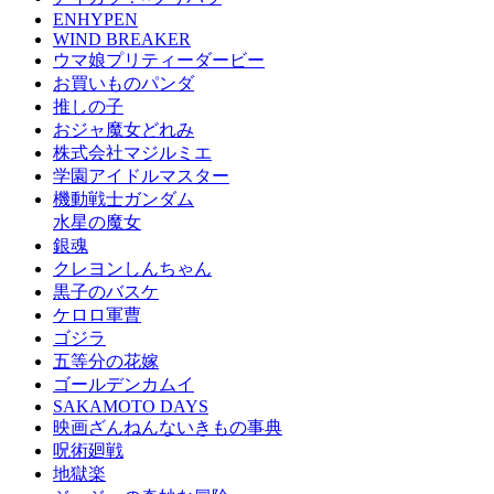
ENHYPEN
WIND BREAKER
ウマ娘プリティーダービー
お買いものパンダ
推しの子
おジャ魔女どれみ
株式会社マジルミエ
学園アイドルマスター
機動戦士ガンダム
水星の魔女
銀魂
クレヨンしんちゃん
黒子のバスケ
ケロロ軍曹
ゴジラ
五等分の花嫁
ゴールデンカムイ
SAKAMOTO DAYS
映画ざんねんないきもの事典
呪術廻戦
地獄楽