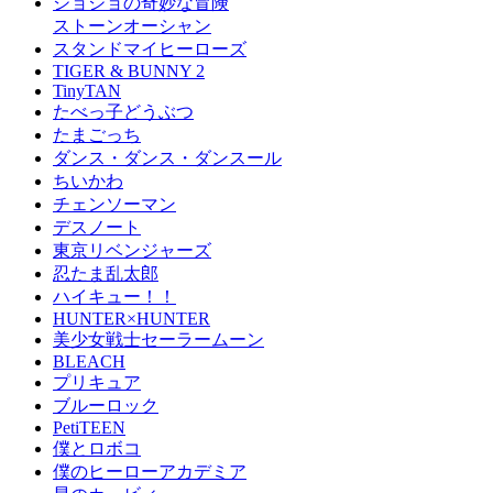
ジョジョの奇妙な冒険
ストーンオーシャン
スタンドマイヒーローズ
TIGER & BUNNY 2
TinyTAN
たべっ子どうぶつ
たまごっち
ダンス・ダンス・ダンスール
ちいかわ
チェンソーマン
デスノート
東京リベンジャーズ
忍たま乱太郎
ハイキュー！！
HUNTER×HUNTER
美少女戦士セーラームーン
BLEACH
プリキュア
ブルーロック
PetiTEEN
僕とロボコ
僕のヒーローアカデミア