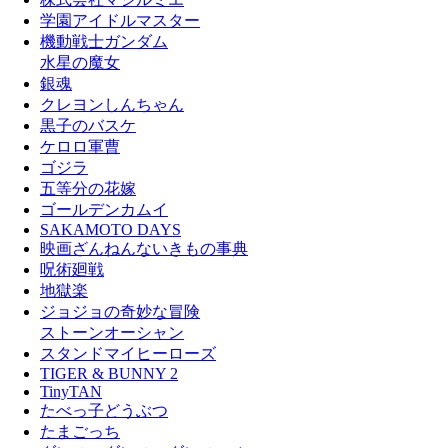
学園アイドルマスター
機動戦士ガンダム
水星の魔女
銀魂
クレヨンしんちゃん
黒子のバスケ
ケロロ軍曹
ゴジラ
五等分の花嫁
ゴールデンカムイ
SAKAMOTO DAYS
映画ざんねんないきもの事典
呪術廻戦
地獄楽
ジョジョの奇妙な冒険
ストーンオーシャン
スタンドマイヒーローズ
TIGER & BUNNY 2
TinyTAN
たべっ子どうぶつ
たまごっち