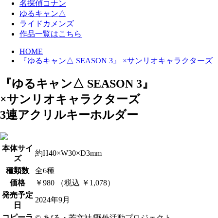
名探偵コナン
ゆるキャン△
ライドカメンズ
作品一覧はこちら
HOME
『ゆるキャン△ SEASON 3』 ×サンリオキャラクターズ
『ゆるキャン△ SEASON 3』
×サンリオキャラクターズ
3連アクリルキーホルダー
本体サイ
約H40×W30×D3mm
ズ
種類数
全6種
価格
￥980 （税込 ￥1,078）
発売予定
2024年9月
日
コピーラ
© あfろ・芳文社/野外活動プロジェクト