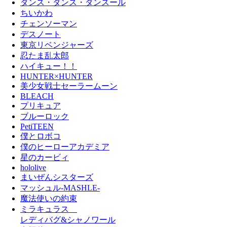
ダンス・ダンス・ダンスール
ちいかわ
チェンソーマン
デスノート
東京リベンジャーズ
忍たま乱太郎
ハイキュー！！
HUNTER×HUNTER
美少女戦士セーラームーン
BLEACH
プリキュア
ブルーロック
PetiTEEN
僕とロボコ
僕のヒーローアカデミア
星のカービィ
hololive
まいぜんシスターズ
マッシュル-MASHLE-
魔法使いの約束
ミラキュラス
レディバグ&シャノワール